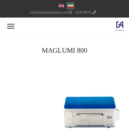
زبان خود را انتخاب کنید
info@dananikaram.com
22254810
MAGLUMI 800